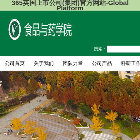
365英国上市公司(集团)官方网站-Global
Platform
搜索：
公司首页
关于我们
团队力量
公司产品
科研工