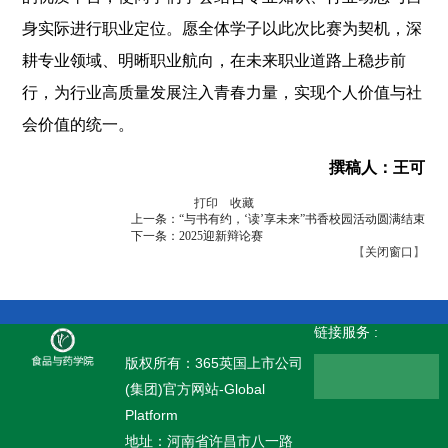
身实际进行职业定位。愿全体学子以此次比赛为契机，深
耕专业领域、明晰职业航向，在未来职业道路上稳步前
行，为行业高质量发展注入青春力量，实现个人价值与社
会价值的统一
。
撰稿人：王可
打印
收藏
上一条：“与书有约，‘读’享未来”书香校园活动圆满结束
下一条：2025迎新辩论赛
【
关闭窗口
】
链接服务 :
版权所有：365英国上市公司
(集团)官方网站-Global
Platform
地址：河南省许昌市八一路