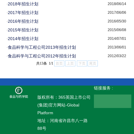
2018年招生计划
·
2018/06/14
2017年招生计划
·
2017/06/06
2016年招生计划
·
2016/05/30
2015年招生计划
·
2015/06/08
2014年招生计划
·
2014/07/01
食品科学与工程公司2013年招生计划
·
2013/06/01
食品科学与工程公司2012年招生计划
·
2012/03/22
共13条 1/1
首页
上页
下页
尾页
链接服务 :
版权所有：365英国上市公司
(集团)官方网站-Global
Platform
地址：河南省许昌市八一路
88号