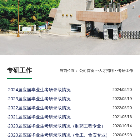
专研工作
当前位置：
公司首页
>>
人才招聘
>>
专研工作
2024届应届毕业生考研录取情况
·
2024/05/20
2023届应届毕业生考研录取情况
·
2023/05/19
2022届应届毕业生考研录取情况
·
2022/05/20
2021届应届毕业生考研录取情况
·
2021/05/16
2020届应届毕业生考研录取情况（制药工程专业）
·
2020/10/14
2020届应届毕业生考研录取情况（食工、食安专业）
·
2020/05/28