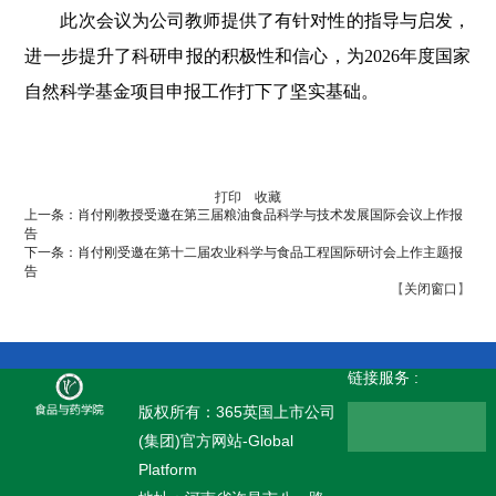
此次会议为公司教师提供了有针对性的指导与启发，
进一步提升了科研申报的积极性和信心，为
2026年度国家
自然科学基金项目申报工作打下了坚实基础。
打印
收藏
上一条：肖付刚教授受邀在第三届粮油食品科学与技术发展国际会议上作报
告
下一条：肖付刚受邀在第十二届农业科学与食品工程国际研讨会上作主题报
告
【
关闭窗口
】
链接服务 :
版权所有：365英国上市公司
(集团)官方网站-Global
Platform