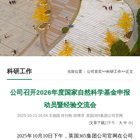
科研工作
当前位置：
公司首页
>>
科研工作
>>
正文
公司召开2026年度国家自然科学基金申报
动员暨经验交流会
2025-10-11 16:04
王德国 肖付刚 胡博淳 英国365集团公司官网
[
文章下载
] [字号：
大
中
小
]
2025年10月10日下午，英国365集团公司官网在公司