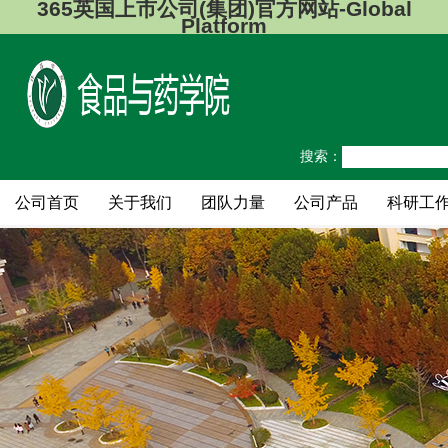
365英国上市公司(集团)官方网站-Global
Platform
搜索：
公司首页
关于我们
团队力量
公司产品
科研工