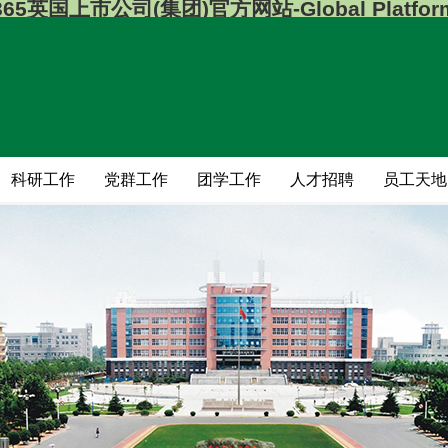
365英国上市公司(集团)官方网站-Global Platfor
科研工作
党群工作
团学工作
人才招聘
员工天