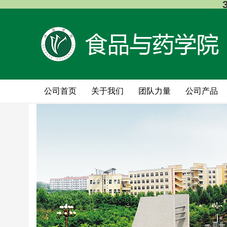
公司首页
关于我们
团队力量
公司产品