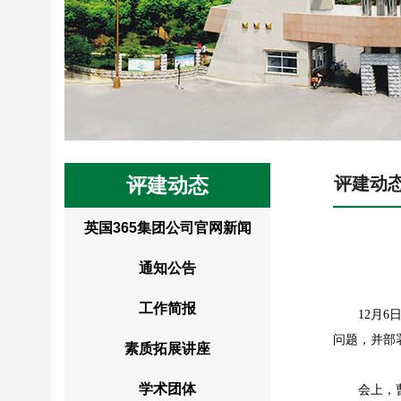
评建动态
评建动
英国365集团公司官网新闻
通知公告
工作简报
12月
问题，并部
素质拓展讲座
学术团体
会上，