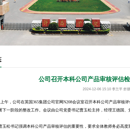
态
公司召开本科公司产品审核评估检
2024-12-06 15:10
李兰平 舒
6日上午，公司在英国365集团公司官网N208会议室召开本科公司产品审
署下一阶段的整改工作。会议由公司党委书记曹玉松主持，经理王德国、
曹玉松书记强调本科公司产品审核评估的重要性，要求全体教师务必高度