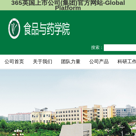
365英国上市公司(集团)官方网站-Global
Platform
搜索：
公司首页
关于我们
团队力量
公司产品
科研工