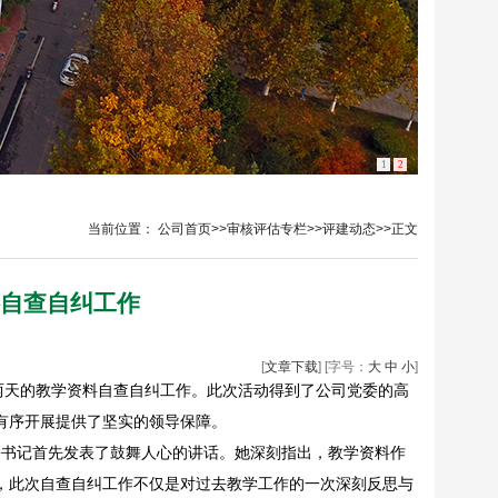
1
2
当前位置：
公司首页
>>
审核评估专栏
>>
评建动态
>>
正文
自查自纠工作
[
文章下载
] [字号：
大
中
小
]
展为期两天的教学资料自查自纠工作。此次活动得到了公司党委的高
有序开展提供了坚实的领导保障。
松书记首先发表了鼓舞人心的讲话。她深刻指出，教学资料作
，此次自查自纠工作不仅是对过去教学工作的一次深刻反思与