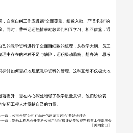
，自查自纠工作应遵循“全面覆盖、细致入微、严谨求实”的
议。同时，曹书记还热情鼓励教师们相互学习、相互借鉴，通
自己的教学资料进行了全面而细致的梳理，从教学大纲、员工
整理中存在的种种不足与缺陷，还积极动脑筋、想办法，思考
同探讨如何更好地规范教学资料的管理。这种互动不仅极大地
显著提升，更在内心深处增强了教学质量意识。他们纷纷表
的制药工程人才贡献自己的力量。
上一条：公司开展"公司产品评估建设大讨论"专题研讨会
下一条：制药工程系召开本科公司产品审核评估专项资料检查工作部署会
【
关闭窗口
】