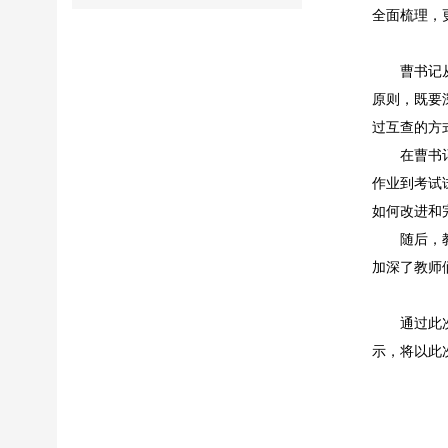
全面梳理，
曹书记
原则，既要
过互查的方
在曹书
作业到考试
如何改进和
随后，
加深了教师
通过此
示，将以此