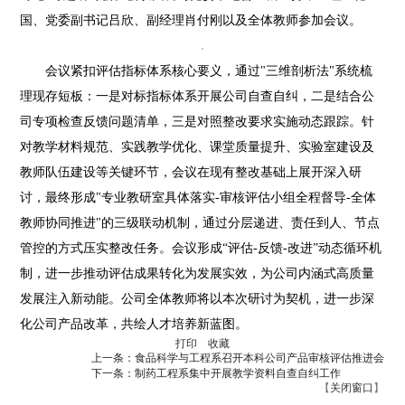
国、党委副书记吕欣、副经理肖付刚以及全体教师参加会议。
会议紧扣评估指标体系核心要义，通过"三维剖析法"系统梳
理现存短板：一是对标指标体系开展公司自查自纠，二是结合公
司专项检查反馈问题清单，三是对照整改要求实施动态跟踪。针
对教学材料规范、实践教学优化、课堂质量提升、实验室建设及
教师队伍建设等关键环节，会议在现有整改基础上展开深入研
讨，最终形成"专业教研室具体落实-审核评估小组全程督导-全体
教师协同推进"的三级联动机制，通过分层递进、责任到人、节点
管控的方式压实整改任务。会议形成“评估-反馈-改进”动态循环机
制，进一步推动评估成果转化为发展实效，为公司内涵式高质量
发展注入新动能。公司全体教师将以本次研讨为契机，进一步深
化公司产品改革，共绘人才培养新蓝图。
打印
收藏
上一条：食品科学与工程系召开本科公司产品审核评估推进会
下一条：制药工程系集中开展教学资料自查自纠工作
【
关闭窗口
】